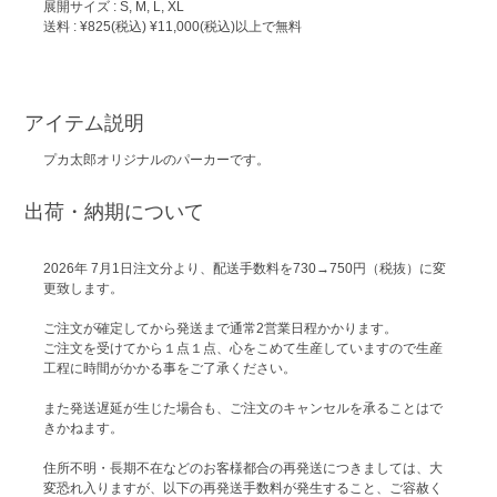
展開サイズ : S, M, L, XL
送料 : ¥825(税込) ¥11,000(税込)以上で無料
アイテム説明
プカ太郎オリジナルのパーカーです。
出荷・納期について
2026年 7月1日注文分より、配送手数料を730→750円（税抜）に変
更致します。
ご注文が確定してから発送まで通常2営業日程かかります。
ご注文を受けてから１点１点、心をこめて生産していますので生産
工程に時間がかかる事をご了承ください。
また発送遅延が生じた場合も、ご注文のキャンセルを承ることはで
きかねます。
住所不明・長期不在などのお客様都合の再発送につきましては、大
変恐れ入りますが、以下の再発送手数料が発生すること、ご容赦く