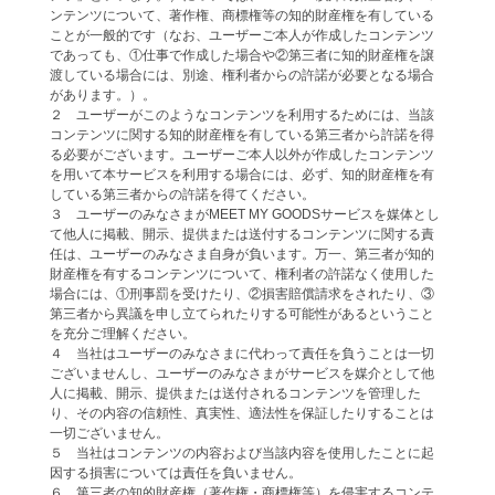
ンテンツについて、著作権、商標権等の知的財産権を有している
ことが一般的です（なお、ユーザーご本人が作成したコンテンツ
であっても、①仕事で作成した場合や②第三者に知的財産権を譲
渡している場合には、別途、権利者からの許諾が必要となる場合
があります。）。
２ ユーザーがこのようなコンテンツを利用するためには、当該
コンテンツに関する知的財産権を有している第三者から許諾を得
る必要がございます。ユーザーご本人以外が作成したコンテンツ
を用いて本サービスを利用する場合には、必ず、知的財産権を有
している第三者からの許諾を得てください。
３ ユーザーのみなさまがMEET MY GOODSサービスを媒体とし
て他人に掲載、開示、提供または送付するコンテンツに関する責
任は、ユーザーのみなさま自身が負います。万一、第三者が知的
財産権を有するコンテンツについて、権利者の許諾なく使用した
場合には、①刑事罰を受けたり、②損害賠償請求をされたり、③
第三者から異議を申し立てられたりする可能性があるということ
を充分ご理解ください。
４ 当社はユーザーのみなさまに代わって責任を負うことは一切
ございませんし、ユーザーのみなさまがサービスを媒介として他
人に掲載、開示、提供または送付されるコンテンツを管理した
り、その内容の信頼性、真実性、適法性を保証したりすることは
一切ございません。
５ 当社はコンテンツの内容および当該内容を使用したことに起
因する損害については責任を負いません。
６ 第三者の知的財産権（著作権・商標権等）を侵害するコンテ