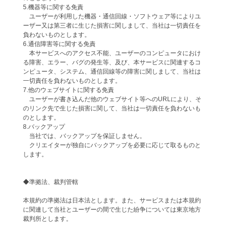
5.機器等に関する免責
ユーザーが利用した機器・通信回線・ソフトウェア等によりユ
ーザー又は第三者に生じた損害に関しまして、当社は一切責任を
負わないものとします。
6.通信障害等に関する免責
本サービスへのアクセス不能、ユーザーのコンピュータにおけ
る障害、エラー、バグの発生等、及び、本サービスに関連するコ
ンピュータ、システム、通信回線等の障害に関しまして、当社は
一切責任を負わないものとします。
7.他のウェブサイトに関する免責
ユーザーが書き込んだ他のウェブサイト等へのURLにより、そ
のリンク先で生じた損害に関して、当社は一切責任を負わないも
のとします。
8.バックアップ
当社では、バックアップを保証しません。
クリエイターが独自にバックアップを必要に応じて取るものと
します。
◆準拠法、裁判管轄
本規約の準拠法は日本法とします。また、サービスまたは本規約
に関連して当社とユーザーの間で生じた紛争については東京地方
裁判所とします。