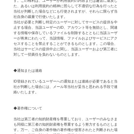
す。この権利は、ユーザーが利用規約の内容または趣旨に違反し
た、あるいは利用規約の精神に照らして不適切な行為を行ったと
当社が判断した場合などにも行使されますが、それらに限らず当
社自身の裁量で行使いたします。
当社が必要と判断し特定のユーザーに対してサービスの提供を中
止する場合、当該ユーザーのID、アカウント等を無効とし、関連
する情報や保存しているファイルを削除するとともに当該ユーザ
ーが将来にわたって、当該情報、ファイルおよびサービスにアク
セスすることを禁止することができるものとします。この場合、
当社はサービスの提供中止に関し、当該ユーザーおよび第三者に
対して一切責任を負わないものとします。
◆通知または連絡
ID登録されているユーザーへの通知または連絡が必要であると当
社が判断した場合には、メール等当社が妥当と思われる手段で連
絡いたします。
◆著作権について
当社は第三者の知的財産権を尊重しており、ユーザーのみなさま
も同様に第三者の知的財産権を尊重するよう努力するものとしま
す。万一、ご自身の著作物の著作権が侵害されたと判断された場