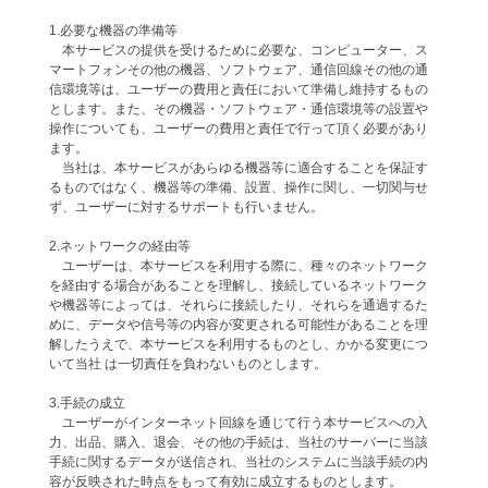
1.必要な機器の準備等
本サービスの提供を受けるために必要な、コンピューター、ス
マートフォンその他の機器、ソフトウェア、通信回線その他の通
信環境等は、ユーザーの費用と責任において準備し維持するもの
とします。また、その機器・ソフトウェア・通信環境等の設置や
操作についても、ユーザーの費用と責任で行って頂く必要があり
ます。
当社は、本サービスがあらゆる機器等に適合することを保証す
るものではなく、機器等の準備、設置、操作に関し、一切関与せ
ず、ユーザーに対するサポートも行いません。
2.ネットワークの経由等
ユーザーは、本サービスを利用する際に、種々のネットワーク
を経由する場合があることを理解し、接続しているネットワーク
や機器等によっては、それらに接続したり、それらを通過するた
めに、データや信号等の内容が変更される可能性があることを理
解したうえで、本サービスを利用するものとし、かかる変更につ
いて当社 は一切責任を負わないものとします。
3.手続の成立
ユーザーがインターネット回線を通じて行う本サービスへの入
力、出品、購入、退会、その他の手続は、当社のサーバーに当該
手続に関するデータが送信され、当社のシステムに当該手続の内
容が反映された時点をもって有効に成立するものとします。