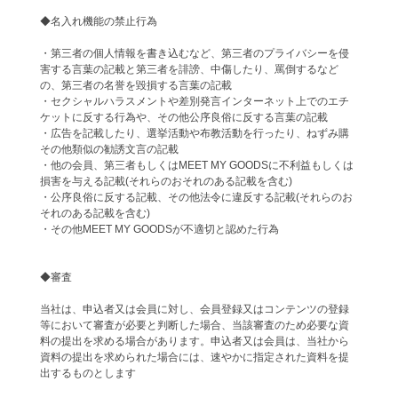
◆名入れ機能の禁止行為
・第三者の個人情報を書き込むなど、第三者のプライバシーを侵
害する言葉の記載と第三者を誹謗、中傷したり、罵倒するなど
の、第三者の名誉を毀損する言葉の記載
・セクシャルハラスメントや差別発言インターネット上でのエチ
ケットに反する行為や、その他公序良俗に反する言葉の記載
・広告を記載したり、選挙活動や布教活動を行ったり、ねずみ購
その他類似の勧誘文言の記載
・他の会員、第三者もしくはMEET MY GOODSに不利益もしくは
損害を与える記載(それらのおそれのある記載を含む)
・公序良俗に反する記載、その他法令に違反する記載(それらのお
それのある記載を含む)
・その他MEET MY GOODSが不適切と認めた行為
◆審査
当社は、申込者又は会員に対し、会員登録又はコンテンツの登録
等において審査が必要と判断した場合、当該審査のため必要な資
料の提出を求める場合があります。申込者又は会員は、当社から
資料の提出を求められた場合には、速やかに指定された資料を提
出するものとします