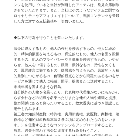
ンツを使用していると当社が判断したアイテムは、発見次第削除
させていただきます。また、当社はそのようなアイテムに関する
ロイヤリティやアフィリエイトについて、当該コンテンツを登録
した方に対する支払義務を一切負いません。
◆以下の行為を行うことを禁止いたします。
法令に違反するもの、他人の権利を侵害するもの、他人に経済
的・精神的損害を与えるもの、脅迫的なもの、他人の名誉を毀損
するもの、他人のプライバシーや肖像権を侵害するもの、いやが
らせ、他人を中傷するもの、猥褻・猥雑なもの、品性を欠くも
の、罵詈雑言に類するもの、嫌悪感を与えるもの、民族的・人種
的差別につながるもの、倫理的観点などから問題のあるものをサ
ービスを通じて他人に掲載、開示、提供または送付すること。
未成年者を害するような行為。
自分以外の人物を名乗ったり、代表権や代理権がないにもかかわ
らず会社などの組織を名乗ったりまたは他の人物や組織と提携、
協力関係にあると偽ったりすること。故意過失に基づき誤認した
場合も含みます。
第三者の知的財産権（特許権、実用新案権、意匠権、商標権、著
作権など知的財産権基本法２条２項に定められたものをいいま
す。）を侵害するようなコンテンツをアップロードすること。
故意、過失を問わず法令に違背する行為を行うこと。