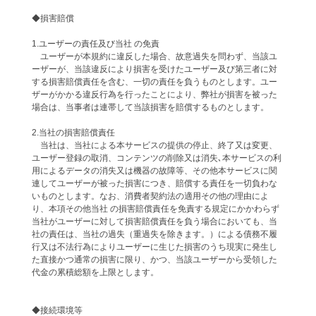
◆損害賠償
1.ユーザーの責任及び当社 の免責
ユーザーが本規約に違反した場合、故意過失を問わず、当該ユ
ーザーが、当該違反により損害を受けたユーザー及び第三者に対
する損害賠償責任を含む、一切の責任を負うものとします。ユー
ザーがかかる違反行為を行ったことにより、弊社が損害を被った
場合は、当事者は連帯して当該損害を賠償するものとします。
2.当社の損害賠償責任
当社は、当社による本サービスの提供の停止、終了又は変更、
ユーザー登録の取消、コンテンツの削除又は消失､本サービスの利
用によるデータの消失又は機器の故障等、その他本サービスに関
連してユーザーが被った損害につき、賠償する責任を一切負わな
いものとします。なお、消費者契約法の適用その他の理由によ
り、本項その他当社 の損害賠償責任を免責する規定にかかわらず
当社がユーザーに対して損害賠償責任を負う場合においても、当
社の責任は、当社の過失（重過失を除きます。）による債務不履
行又は不法行為によりユーザーに生じた損害のうち現実に発生し
た直接かつ通常の損害に限り、かつ、当該ユーザーから受領した
代金の累積総額を上限とします。
◆接続環境等