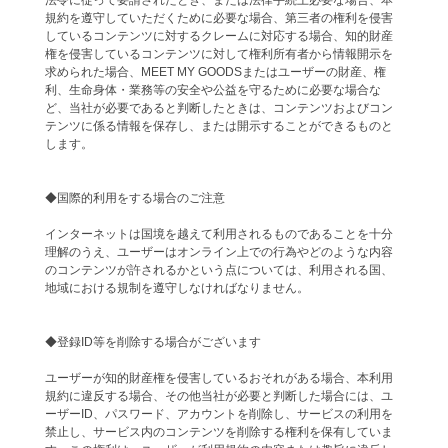
法令に従って要請されたとき、または法律手続上必要な場合、本
規約を遵守していただくために必要な場合、第三者の権利を侵害
しているコンテンツに対するクレームに対応する場合、知的財産
権を侵害しているコンテンツに対して権利所有者から情報開示を
求められた場合、MEET MY GOODSまたはユーザーの財産、権
利、生命身体・業務等の安全や公益を守るために必要な場合な
ど、当社が必要であると判断したときは、コンテンツおよびコン
テンツに係る情報を保存し、または開示することができるものと
します。
◆国際的利用をする場合のご注意
インターネットは国境を越えて利用されるものであることを十分
理解のうえ、ユーザーはオンライン上での行為やどのような内容
のコンテンツが許されるかという点については、利用される国、
地域における規制を遵守しなければなりません。
◆登録ID等を削除する場合がございます
ユーザーが知的財産権を侵害しているおそれがある場合、本利用
規約に違反する場合、その他当社が必要と判断した場合には、ユ
ーザーID、パスワード、アカウントを削除し、サービスの利用を
禁止し、サービス内のコンテンツを削除する権利を保有していま