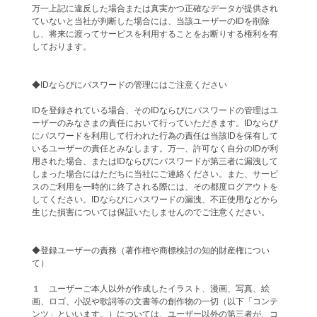
万一上記に違反した場合または真実かつ正確なデータが提供され
ていないと当社が判断した場合には、当該ユーザーのIDを削除
し、将来に渡ってサービスを利用することをお断りする権利を有
しております。
◆IDならびにパスワードの管理にはご注意ください
IDを登録されている場合、そのIDならびにパスワードの管理はユ
ーザーのみなさまの責任において行っていただきます。IDならび
にパスワードを利用して行われた行為の責任は当該IDを保有して
いるユーザーの責任とみなします。万一、許可なく自分のIDが利
用された場合、またはIDならびにパスワードが第三者に漏洩して
しまった場合にはただちに当社にご連絡ください。また、サービ
スのご利用を一時的に終了される際には、その都度ログアウトを
してください。IDならびにパスワードの漏洩、不正使用などから
生じた損害については保証いたしませんのでご注意ください。
◆登録ユーザーの責務（著作権や商標検討の知的財産権につい
て）
１ ユーザーご本人以外が作成したイラスト、漫画、写真、絵
画、ロゴ、小説や歌詞等の文書等の創作物の一切（以下「コンテ
ンツ」といいます。）については、ユーザー以外の第三者が、コ