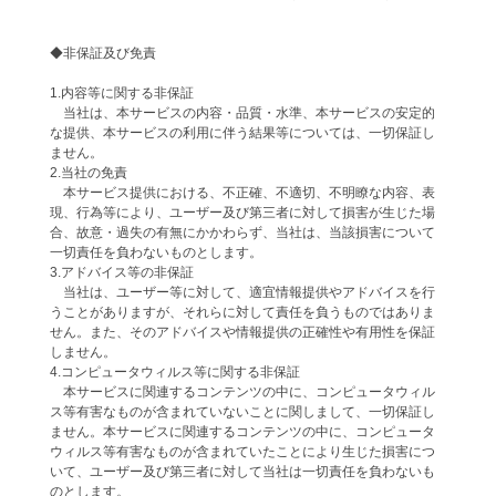
◆非保証及び免責
1.内容等に関する非保証
当社は、本サービスの内容・品質・水準、本サービスの安定的
な提供、本サービスの利用に伴う結果等については、一切保証し
ません。
2.当社の免責
本サービス提供における、不正確、不適切、不明瞭な内容、表
現、行為等により、ユーザー及び第三者に対して損害が生じた場
合、故意・過失の有無にかかわらず、当社は、当該損害について
一切責任を負わないものとします。
3.アドバイス等の非保証
当社は、ユーザー等に対して、適宜情報提供やアドバイスを行
うことがありますが、それらに対して責任を負うものではありま
せん。また、そのアドバイスや情報提供の正確性や有用性を保証
しません。
4.コンピュータウィルス等に関する非保証
本サービスに関連するコンテンツの中に、コンピュータウィル
ス等有害なものが含まれていないことに関しまして、一切保証し
ません。本サービスに関連するコンテンツの中に、コンピュータ
ウィルス等有害なものが含まれていたことにより生じた損害につ
いて、ユーザー及び第三者に対して当社は一切責任を負わないも
のとします。