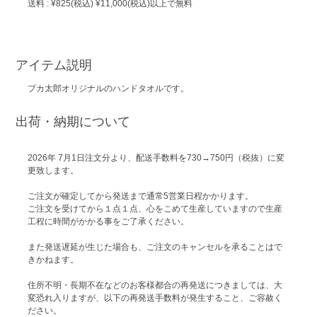
送料 : ¥825(税込) ¥11,000(税込)以上で無料
アイテム説明
プカ太郎オリジナルのハンドタオルです。
出荷・納期について
2026年 7月1日注文分より、配送手数料を730→750円（税抜）に変
更致します。
ご注文が確定してから発送まで通常5営業日程かかります。
ご注文を受けてから１点１点、心をこめて生産していますので生産
工程に時間がかかる事をご了承ください。
また発送遅延が生じた場合も、ご注文のキャンセルを承ることはで
きかねます。
住所不明・長期不在などのお客様都合の再発送につきましては、大
変恐れ入りますが、以下の再発送手数料が発生すること、ご容赦く
ださい。