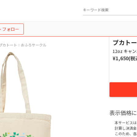
フォロー
プカトー
プカトート：おふろサークル
12oz キャ
¥1,650(税
表示価格に
本サービスは
計算し決済金
このため、各