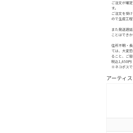
ご注文が確定
す。
ご注文を受け
ので生産工程
また発送遅延
ことはできか
住所不明・長
ては、大変恐
ること、ご容
税込1,650円
※ネコポスで
アーティス