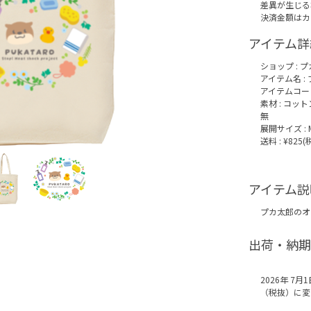
差異が生じる
決済金額はカ
アイテム詳
ショップ :
プ
アイテム名 :
アイテムコード :
素材 : コッ
無
展開サイズ : 
送料 : ¥825
アイテム説
プカ太郎のオ
出荷・納期
2026年 7
（税抜）に変