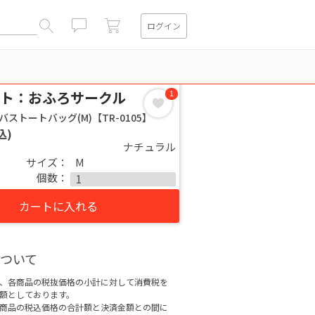
ログイン
閉じる
ト：おふろサークル
1
ンバストートバッグ(M)【TR-0105】
込)
ナチュラル
サイズ：
M
個数：
カートに入れる
ついて
、各商品の税抜価格の小計に対して消費税を
額としております。
商品の税込価格の合計額と決済金額との間に