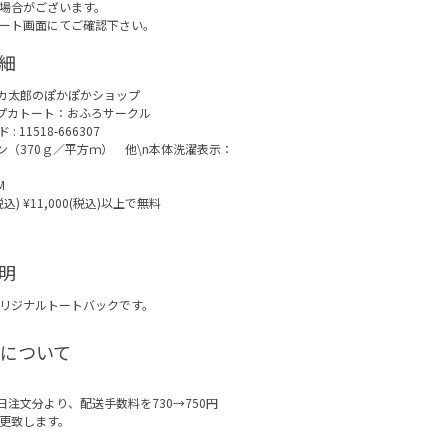
場合がございます。
ート画面にてご確認下さい。
細
カ太郎のぽかぽかショップ
プカトート：おふろサークル
 11518-666307
トン（370ｇ／平方ｍ） 他\n本体洗濯表示：
M
(税込) ¥11,000(税込)以上で無料
明
リジナルトートバックです。
について
月1日注文分より、配送手数料を730→750円
更致します。